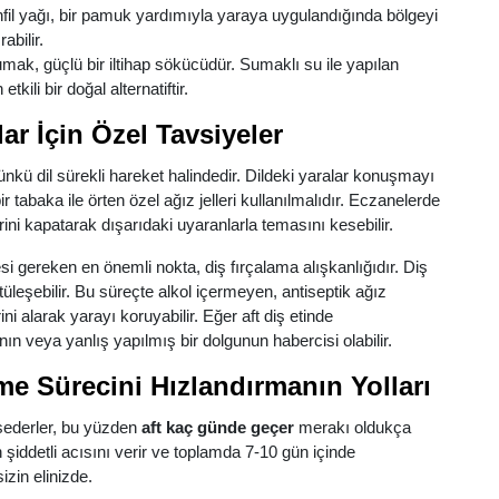
nfil yağı, bir pamuk yardımıyla yaraya uygulandığında bölgeyi
abilir.
mak, güçlü bir iltihap sökücüdür. Sumaklı su ile yapılan
tkili bir doğal alternatiftir.
lar İçin Özel Tavsiyeler
ünkü dil sürekli hareket halindedir. Dildeki yaralar konuşmayı
r tabaka ile örten özel ağız jelleri kullanılmalıdır. Eczanelerde
erini kapatarak dışarıdaki uyaranlarla temasını kesebilir.
i gereken en önemli nokta, diş fırçalama alışkanlığıdır. Diş
ötüleşebilir. Bu süreçte alkol içermeyen, antiseptik ağız
i alarak yarayı koruyabilir. Eğer aft diş etinde
ın veya yanlış yapılmış bir dolgunun habercisi olabilir.
e Sürecini Hızlandırmanın Yolları
sederler, bu yüzden
aft kaç günde geçer
merakı oldukça
en şiddetli acısını verir ve toplamda 7-10 gün içinde
izin elinizde.