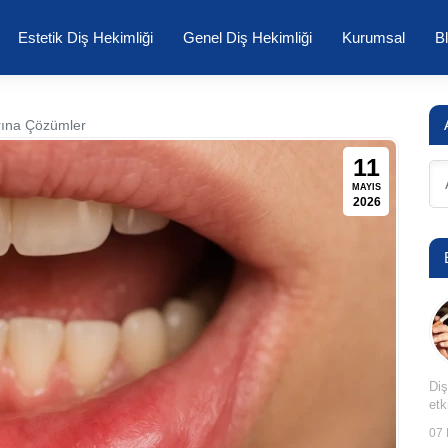
Estetik Diş Hekimliği
Genel Diş Hekimliği
Kurumsal
B
arına Çözümler
11
MAYIS
2026
Diş
etk
07 