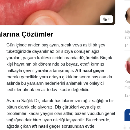
0
Ağı
ralarına Çözümler
str
Gün içinde aniden başlayan, sıcak veya asitli bir şey
14 
tükettiğinizde dayanılmaz bir sızıya dönüşen ağız
yaraları, yaşam kalitesini ciddi oranda düşürebilir. Birçok
kişi hayatının bir döneminde bu beyaz, etrafı kırmızı
halkayla çevrili yaralarla tanışmıştır.
Aft nasıl geçer
merakı genellikle yara ortaya çıktıktan sonra başlasa da
Kan
aslında bu yaraların nedenlerini anlamak ve önleyici
mıd
tedbirler almak en az tedavi kadar değerlidir.
12 
Avrupa Sağlık Diş olarak hastalarımızın ağız sağlığını bir
bütün olarak ele alıyoruz. Diş çürükleri veya diş eti
problemleri kadar yaygın olan aftlar, bazen vücudun genel
sağlığına dair birer uyarı niteliği taşıyabilir. Bu rehberde,
ağızda çıkan
aft nasıl geçer
sorusundan evde