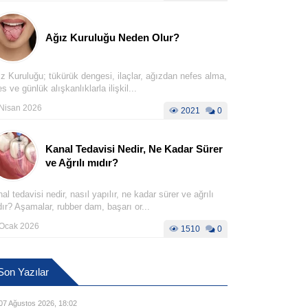
Ağız Kuruluğu Neden Olur?
z Kuruluğu; tükürük dengesi, ilaçlar, ağızdan nefes alma,
es ve günlük alışkanlıklarla ilişkil...
Nisan 2026
2021
0
Kanal Tedavisi Nedir, Ne Kadar Sürer
ve Ağrılı mıdır?
al tedavisi nedir, nasıl yapılır, ne kadar sürer ve ağrılı
ır? Aşamalar, rubber dam, başarı or...
Ocak 2026
1510
0
Son Yazılar
07 Ağustos 2026, 18:02