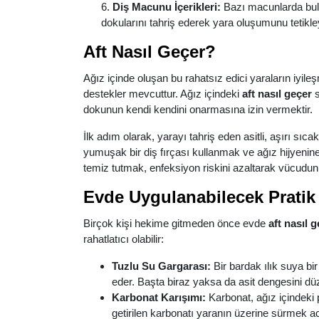
Diş Macunu İçerikleri:
Bazı macunlarda bul
dokularını tahriş ederek yara oluşumunu tetikley
Aft Nasıl Geçer?
Ağız içinde oluşan bu rahatsız edici yaraların iyi
destekler mevcuttur. Ağız içindeki
aft nasıl geçer
s
dokunun kendi kendini onarmasına izin vermektir.
İlk adım olarak, yarayı tahriş eden asitli, aşırı sı
yumuşak bir diş fırçası kullanmak ve ağız hijyenin
temiz tutmak, enfeksiyon riskini azaltarak vücudun iy
Evde Uygulanabilecek Prati
Birçok kişi hekime gitmeden önce evde
aft nasıl g
rahatlatıcı olabilir:
Tuzlu Su Gargarası:
Bir bardak ılık suya b
eder. Başta biraz yaksa da asit dengesini düz
Karbonat Karışımı:
Karbonat, ağız içindeki
getirilen karbonatı yaranın üzerine sürmek acıy