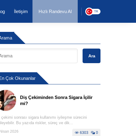
log
İletişim
Hızlı Randevu Al
TR
Arama
Ara
En Çok Okunanlar
Diş Çekiminden Sonra Sigara İçilir
mi?
 çekimi sonrası sigara kullanımı iyileşme sürecini
ileyebilir. Bu yazıda riskler, süreç ve dik...
Nisan 2026
6303
0