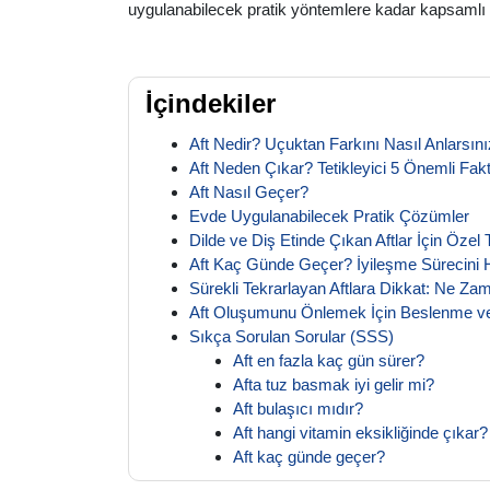
uygulanabilecek pratik yöntemlere kadar kapsamlı b
İçindekiler
Aft Nedir? Uçuktan Farkını Nasıl Anlarsın
Aft Neden Çıkar? Tetikleyici 5 Önemli Fak
Aft Nasıl Geçer?
Evde Uygulanabilecek Pratik Çözümler
Dilde ve Diş Etinde Çıkan Aftlar İçin Özel 
Aft Kaç Günde Geçer? İyileşme Sürecini H
Sürekli Tekrarlayan Aftlara Dikkat: Ne Za
Aft Oluşumunu Önlemek İçin Beslenme ve 
Sıkça Sorulan Sorular (SSS)
Aft en fazla kaç gün sürer?
Afta tuz basmak iyi gelir mi?
Aft bulaşıcı mıdır?
Aft hangi vitamin eksikliğinde çıkar?
Aft kaç günde geçer?