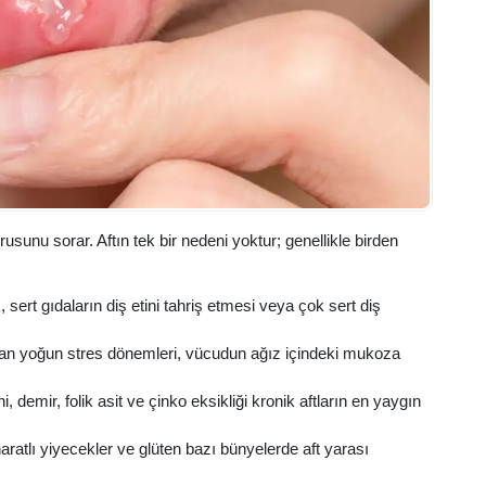
usunu sorar. Aftın tek bir nedeni yoktur; genellikle birden
 sert gıdaların diş etini tahriş etmesi veya çok sert diş
atan yoğun stres dönemleri, vücudun ağız içindeki mukoza
, demir, folik asit ve çinko eksikliği kronik aftların en yaygın
haratlı yiyecekler ve glüten bazı bünyelerde aft yarası