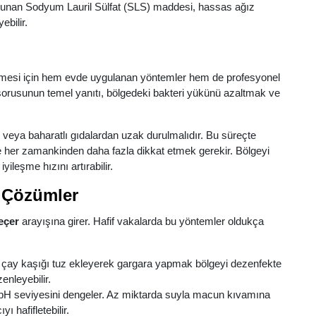
unan Sodyum Lauril Sülfat (SLS) maddesi, hassas ağız
ebilir.
leşmesi için hem evde uygulanan yöntemler hem de profesyonel
orusunun temel yanıtı, bölgedeki bakteri yükünü azaltmak ve
cak veya baharatlı gıdalardan uzak durulmalıdır. Bu süreçte
e her zamankinden daha fazla dikkat etmek gerekir. Bölgeyi
ileşme hızını artırabilir.
k Çözümler
eçer
arayışına girer. Hafif vakalarda bu yöntemler oldukça
ir çay kaşığı tuz ekleyerek gargara yapmak bölgeyi dezenfekte
enleyebilir.
 pH seviyesini dengeler. Az miktarda suyla macun kıvamına
ı hafifletebilir.