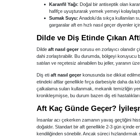
Karanfil Yağı:
Doğal bir antiseptik olan kara
hafifçe uyuşturarak yemek yemeyi kolaylaştır
Sumak Suyu:
Anadolu'da sıkça kullanılan su
gargaralar aft en hızlı nasıl geçer diyenler için e
Dilde ve Diş Etinde Çıkan Aft
Dilde
aft nasıl geçer
sorusu en zorlayıcı olanıdır ç
dahi zorlaştırabilir. Bu durumda, bölgeyi koruyucu bi
satılan ve reçetesiz alınabilen bu jeller, yaranın üz
Diş eti
aft nasıl geçer
konusunda ise dikkat edilmes
etindeki aftlar genellikle fırça darbesiyle daha da k
çalkalama suları kullanmak, mekanik temizliğin yerin
kronikleşmişse, bu durum bazen diş eti hastalıkların
Aft Kaç Günde Geçer? İyileşm
İnsanlar acı çekerken zamanın yavaş geçtiğini his
doğaldır. Standart bir aft genellikle 2-3 gün içinde 
kendiliğinden sönebilir. Ancak süreci hızlandırmak s