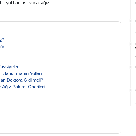
ir yol haritası sunacağız.
ız?
tör
Tavsiyeler
ızlandırmanın Yolları
man Doktora Gidilmeli?
Ağız Bakımı Önerileri