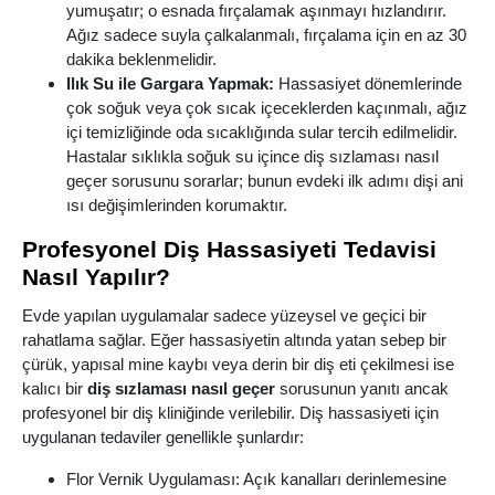
yumuşatır; o esnada fırçalamak aşınmayı hızlandırır.
Ağız sadece suyla çalkalanmalı, fırçalama için en az 30
dakika beklenmelidir.
Ilık Su ile Gargara Yapmak:
Hassasiyet dönemlerinde
çok soğuk veya çok sıcak içeceklerden kaçınmalı, ağız
içi temizliğinde oda sıcaklığında sular tercih edilmelidir.
Hastalar sıklıkla soğuk su içince diş sızlaması nasıl
geçer sorusunu sorarlar; bunun evdeki ilk adımı dişi ani
ısı değişimlerinden korumaktır.
Profesyonel Diş Hassasiyeti Tedavisi
Nasıl Yapılır?
Evde yapılan uygulamalar sadece yüzeysel ve geçici bir
rahatlama sağlar. Eğer hassasiyetin altında yatan sebep bir
çürük, yapısal mine kaybı veya derin bir diş eti çekilmesi ise
kalıcı bir
diş sızlaması nasıl geçer
sorusunun yanıtı ancak
profesyonel bir diş kliniğinde verilebilir. Diş hassasiyeti için
uygulanan tedaviler genellikle şunlardır:
Flor Vernik Uygulaması: Açık kanalları derinlemesine