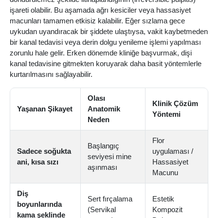
işareti olabilir. Bu aşamada ağrı kesiciler veya hassasiyet
macunları tamamen etkisiz kalabilir. Eğer sızlama gece
uykudan uyandıracak bir şiddete ulaştıysa, vakit kaybetmeden
bir kanal tedavisi veya derin dolgu yenileme işlemi yapılması
zorunlu hale gelir. Erken dönemde kliniğe başvurmak, dişi
kanal tedavisine gitmekten koruyarak daha basit yöntemlerle
kurtarılmasını sağlayabilir.
Olası
Klinik Çözüm
Yaşanan Şikayet
Anatomik
Yöntemi
Neden
Flor
Başlangıç
Sadece soğukta
uygulaması /
seviyesi mine
ani, kısa sızı
Hassasiyet
aşınması
Macunu
Diş
Sert fırçalama
Estetik
boyunlarında
(Servikal
Kompozit
kama şeklinde