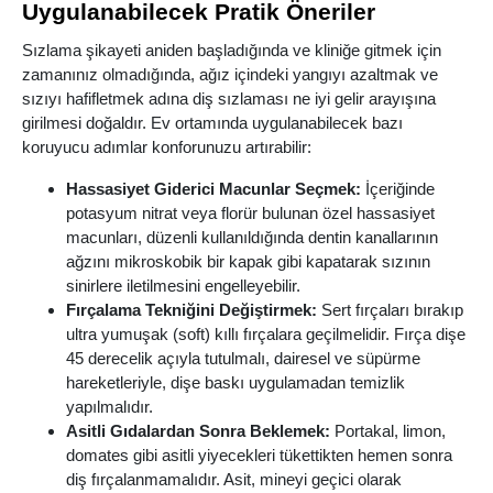
Uygulanabilecek Pratik Öneriler
Sızlama şikayeti aniden başladığında ve kliniğe gitmek için
zamanınız olmadığında, ağız içindeki yangıyı azaltmak ve
sızıyı hafifletmek adına diş sızlaması ne iyi gelir arayışına
girilmesi doğaldır. Ev ortamında uygulanabilecek bazı
koruyucu adımlar konforunuzu artırabilir:
Hassasiyet Giderici Macunlar Seçmek:
İçeriğinde
potasyum nitrat veya florür bulunan özel hassasiyet
macunları, düzenli kullanıldığında dentin kanallarının
ağzını mikroskobik bir kapak gibi kapatarak sızının
sinirlere iletilmesini engelleyebilir.
Fırçalama Tekniğini Değiştirmek:
Sert fırçaları bırakıp
ultra yumuşak (soft) kıllı fırçalara geçilmelidir. Fırça dişe
45 derecelik açıyla tutulmalı, dairesel ve süpürme
hareketleriyle, dişe baskı uygulamadan temizlik
yapılmalıdır.
Asitli Gıdalardan Sonra Beklemek:
Portakal, limon,
domates gibi asitli yiyecekleri tükettikten hemen sonra
diş fırçalanmamalıdır. Asit, mineyi geçici olarak