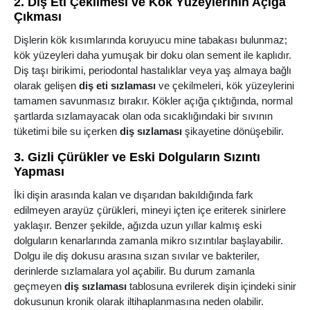
2. Diş Eti Çekilmesi ve Kök Yüzeylerinin Açığa
Çıkması
Dişlerin kök kısımlarında koruyucu mine tabakası bulunmaz;
kök yüzeyleri daha yumuşak bir doku olan sement ile kaplıdır.
Diş taşı birikimi, periodontal hastalıklar veya yaş almaya bağlı
olarak gelişen
diş eti sızlaması
ve çekilmeleri, kök yüzeylerini
tamamen savunmasız bırakır. Kökler açığa çıktığında, normal
şartlarda sızlamayacak olan oda sıcaklığındaki bir sıvının
tüketimi bile su içerken
diş sızlaması
şikayetine dönüşebilir.
3. Gizli Çürükler ve Eski Dolguların Sızıntı
Yapması
İki dişin arasında kalan ve dışarıdan bakıldığında fark
edilmeyen arayüz çürükleri, mineyi içten içe eriterek sinirlere
yaklaşır. Benzer şekilde, ağızda uzun yıllar kalmış eski
dolguların kenarlarında zamanla mikro sızıntılar başlayabilir.
Dolgu ile diş dokusu arasına sızan sıvılar ve bakteriler,
derinlerde sızlamalara yol açabilir. Bu durum zamanla
geçmeyen
diş sızlaması
tablosuna evrilerek dişin içindeki sinir
dokusunun kronik olarak iltihaplanmasına neden olabilir.