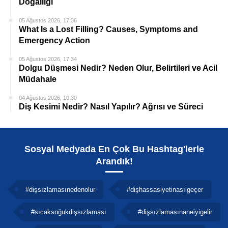
Doğallığı
05 Ağustos 2026, 17:36
What Is a Lost Filling? Causes, Symptoms and
Emergency Action
05 Ağustos 2026, 17:34
Dolgu Düşmesi Nedir? Neden Olur, Belirtileri ve Acil
Müdahale
04 Ağustos 2026, 10:30
Diş Kesimi Nedir? Nasıl Yapılır? Ağrısı ve Süreci
Sosyal Medyada En Çok Bu Hashtag'lerle
Arandık!
#dişsızlamasınedenolur
#dişhassasiyetinasılgeçer
#sıcaksoğukdişsızlaması
#dişsızlamasınaneiyigelir