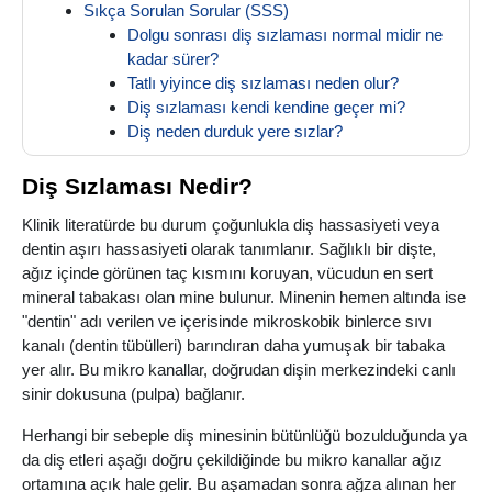
Sıkça Sorulan Sorular (SSS)
Dolgu sonrası diş sızlaması normal midir ne
kadar sürer?
Tatlı yiyince diş sızlaması neden olur?
Diş sızlaması kendi kendine geçer mi?
Diş neden durduk yere sızlar?
Diş Sızlaması Nedir?
Klinik literatürde bu durum çoğunlukla diş hassasiyeti veya
dentin aşırı hassasiyeti olarak tanımlanır. Sağlıklı bir dişte,
ağız içinde görünen taç kısmını koruyan, vücudun en sert
mineral tabakası olan mine bulunur. Minenin hemen altında ise
"dentin" adı verilen ve içerisinde mikroskobik binlerce sıvı
kanalı (dentin tübülleri) barındıran daha yumuşak bir tabaka
yer alır. Bu mikro kanallar, doğrudan dişin merkezindeki canlı
sinir dokusuna (pulpa) bağlanır.
Herhangi bir sebeple diş minesinin bütünlüğü bozulduğunda ya
da diş etleri aşağı doğru çekildiğinde bu mikro kanallar ağız
ortamına açık hale gelir. Bu aşamadan sonra ağza alınan her