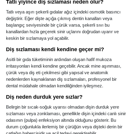
Tatlı yiyince diş sızlaması neden olur?
Tatlı veya aşırı şekerli gıdalar ağız içindeki osmotik basıncı
değiştirir. Eğer dişte açığa çıkmış dentin kanalları veya
başlangıç seviyesinde bir çürük varsa, şekerli sıvı bu
kanallardan hızla geçerek sinir uçlarını doğrudan uyarır ve
keskin bir sızlamaya yol açabilir.
Diş sızlaması kendi kendine geçer mi?
Asitli bir gıda tüketiminin ardından oluşan hafif mukoza
irritasyonları kendi kendine geçebilir. Ancak mine aşınması,
çürük veya diş eti çekilmesi gibi yapısal ve anatomik
nedenlerden kaynaklanan diş sızlamaları, profesyonel bir
dental müdahale olmadan kendiliğinden iyileşmez.
Diş neden durduk yere sızlar?
Belirgin bir sıcak-soğuk uyarısı olmadan dişin durduk yere
sızlaması veya zonklaması, genellikle dişin içindeki canlı sinir
odasının (pulpa) enfeksiyon altında olduğunu gösterir. Bu
durum çoğunlukla ilerlemiş bir çürüğün veya dişteki derin bir
çatlağın habercisidir ve acil tedavi gerektirebilir.