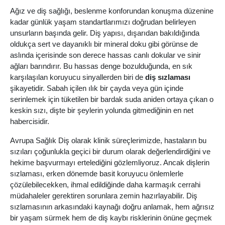
Ağız ve diş sağlığı, beslenme konforundan konuşma düzenine
kadar günlük yaşam standartlarımızı doğrudan belirleyen
unsurların başında gelir. Diş yapısı, dışarıdan bakıldığında
oldukça sert ve dayanıklı bir mineral doku gibi görünse de
aslında içerisinde son derece hassas canlı dokular ve sinir
ağları barındırır. Bu hassas denge bozulduğunda, en sık
karşılaşılan koruyucu sinyallerden biri de
diş sızlaması
şikayetidir. Sabah içilen ılık bir çayda veya gün içinde
serinlemek için tüketilen bir bardak suda aniden ortaya çıkan o
keskin sızı, dişte bir şeylerin yolunda gitmediğinin en net
habercisidir.
Avrupa Sağlık Diş olarak klinik süreçlerimizde, hastaların bu
sızıları çoğunlukla geçici bir durum olarak değerlendirdiğini ve
hekime başvurmayı ertelediğini gözlemliyoruz. Ancak dişlerin
sızlaması, erken dönemde basit koruyucu önlemlerle
çözülebilecekken, ihmal edildiğinde daha karmaşık cerrahi
müdahaleler gerektiren sorunlara zemin hazırlayabilir. Diş
sızlamasının arkasındaki kaynağı doğru anlamak, hem ağrısız
bir yaşam sürmek hem de diş kaybı risklerinin önüne geçmek