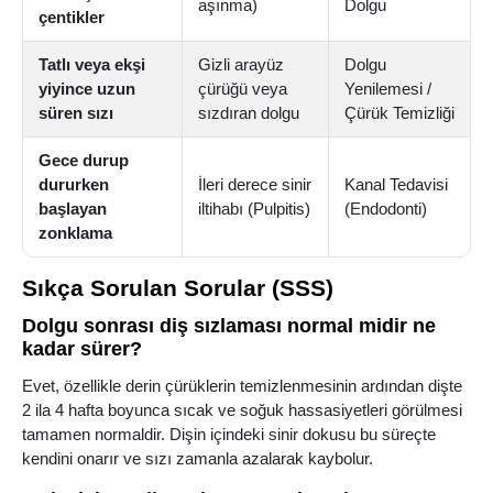
aşınma)
Dolgu
çentikler
Tatlı veya ekşi
Gizli arayüz
Dolgu
yiyince uzun
çürüğü veya
Yenilemesi /
süren sızı
sızdıran dolgu
Çürük Temizliği
Gece durup
dururken
İleri derece sinir
Kanal Tedavisi
başlayan
iltihabı (Pulpitis)
(Endodonti)
zonklama
Sıkça Sorulan Sorular (SSS)
Dolgu sonrası diş sızlaması normal midir ne
kadar sürer?
Evet, özellikle derin çürüklerin temizlenmesinin ardından dişte
2 ila 4 hafta boyunca sıcak ve soğuk hassasiyetleri görülmesi
tamamen normaldir. Dişin içindeki sinir dokusu bu süreçte
kendini onarır ve sızı zamanla azalarak kaybolur.