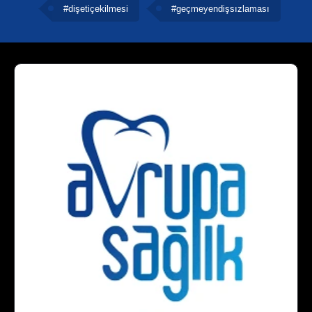
#dişetiçekilmesi
#geçmeyendişsızlaması