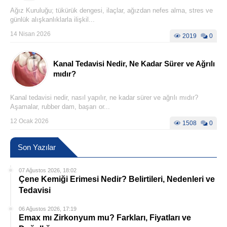
Ağız Kuruluğu; tükürük dengesi, ilaçlar, ağızdan nefes alma, stres ve
günlük alışkanlıklarla ilişkil...
14 Nisan 2026
2019
0
Kanal Tedavisi Nedir, Ne Kadar Sürer ve Ağrılı
mıdır?
Kanal tedavisi nedir, nasıl yapılır, ne kadar sürer ve ağrılı mıdır?
Aşamalar, rubber dam, başarı or...
12 Ocak 2026
1508
0
Son Yazılar
07 Ağustos 2026, 18:02
Çene Kemiği Erimesi Nedir? Belirtileri, Nedenleri ve
Tedavisi
06 Ağustos 2026, 17:19
Emax mı Zirkonyum mu? Farkları, Fiyatları ve