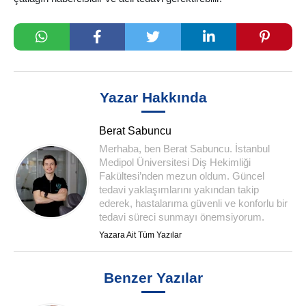
Yazar Hakkında
Berat Sabuncu
Merhaba, ben Berat Sabuncu. İstanbul
Medipol Üniversitesi Diş Hekimliği
Fakültesi’nden mezun oldum. Güncel
tedavi yaklaşımlarını yakından takip
ederek, hastalarıma güvenli ve konforlu bir
tedavi süreci sunmayı önemsiyorum.
Yazara Ait Tüm Yazılar
Benzer Yazılar