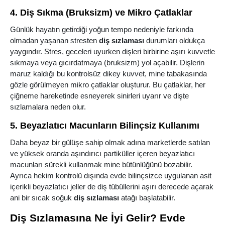
4. Diş Sıkma (Bruksizm) ve Mikro Çatlaklar
Günlük hayatın getirdiği yoğun tempo nedeniyle farkında
olmadan yaşanan stresten
diş sızlaması
durumları oldukça
yaygındır. Stres, geceleri uyurken dişleri birbirine aşırı kuvvetle
sıkmaya veya gıcırdatmaya (bruksizm) yol açabilir. Dişlerin
maruz kaldığı bu kontrolsüz dikey kuvvet, mine tabakasında
gözle görülmeyen mikro çatlaklar oluşturur. Bu çatlaklar, her
çiğneme hareketinde esneyerek sinirleri uyarır ve dişte
sızlamalara neden olur.
5. Beyazlatıcı Macunların Bilinçsiz Kullanımı
Daha beyaz bir gülüşe sahip olmak adına marketlerde satılan
ve yüksek oranda aşındırıcı partiküller içeren beyazlatıcı
macunları sürekli kullanmak mine bütünlüğünü bozabilir.
Ayrıca hekim kontrolü dışında evde bilinçsizce uygulanan asit
içerikli beyazlatıcı jeller de diş tübüllerini aşırı derecede açarak
ani bir sıcak soğuk
diş sızlaması
atağı başlatabilir.
Diş Sızlamasına Ne İyi Gelir? Evde