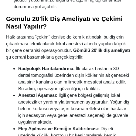
durumuna yol açabilir.
Gömülü 20'lik Diş Ameliyatı ve Çekimi
Nasıl Yapılır?
Halk arasında "çekim" denilse de kemik altındaki bu dişlerin
çıkarılması teknik olarak lokal anestezi altında yapılan küçük
bir çene cerrahisi operasyonudur.
Gömülü 20'lik diş ameliyatı
şu cerrahi basamaklarla gerçekleştirilir:
Radyolojik Haritalandırma:
İlk olarak hastanın 3D
dental tomografisi üzerinden dişin köklerinin alt çenedeki
ana sinir kanalına olan milimetrik mesafesi analiz edilir.
Bu adım, operasyon güvenliği için kritiktir.
Anestezi Aşaması:
İlgili çene bölgesi gelişmiş lokal
anestezikler yardımıyla tamamen uyuşturulur. Yoğun diş
hekimi korkusu veya aşırı kusma refleksi olan hastalar
için sedasyon veya genel anestezi seçeneği de güvenle
uygulanmaktadır.
Flep Açılması ve Kemiğin Kaldırılması:
Diş eti
üzerinde küçük, kontrollü bir kesi yapılarak kemik