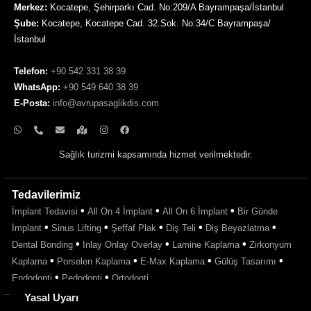
Merkez:
Kocatepe, Şehirparkı Cad. No:209/A Bayrampaşa/İstanbul
Şube:
Kocatepe, Kocatepe Cad. 32.Sok. No:34/C Bayrampaşa/
İstanbul
Telefon:
+90 542 331 38 39
WhatsApp:
+90 549 640 38 39
E-Posta:
info@avrupasaglikdis.com
Sağlık turizmi kapsamında hizmet verilmektedir.
Tedavilerimiz
•
•
•
İmplant Tedavisi
All On 4 İmplant
All On 6 İmplant
Bir Günde
•
•
•
•
•
İmplant
Sinus Lifting
Şeffaf Plak
Diş Teli
Diş Beyazlatma
•
•
•
Dental Bonding
Inlay Onlay Overlay
Lamine Kaplama
Zirkonyum
•
•
•
•
Kaplama
Porselen Kaplama
E-Max Kaplama
Gülüş Tasarımı
•
•
Endodonti
Pedodonti
Ortodonti
Yasal Uyarı