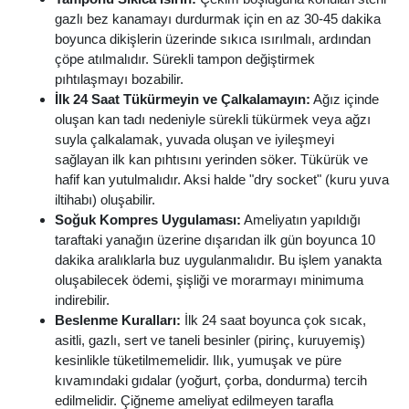
gazlı bez kanamayı durdurmak için en az 30-45 dakika
boyunca dikişlerin üzerinde sıkıca ısırılmalı, ardından
çöpe atılmalıdır. Sürekli tampon değiştirmek
pıhtılaşmayı bozabilir.
İlk 24 Saat Tükürmeyin ve Çalkalamayın:
Ağız içinde
oluşan kan tadı nedeniyle sürekli tükürmek veya ağzı
suyla çalkalamak, yuvada oluşan ve iyileşmeyi
sağlayan ilk kan pıhtısını yerinden söker. Tükürük ve
hafif kan yutulmalıdır. Aksi halde "dry socket" (kuru yuva
iltihabı) oluşabilir.
Soğuk Kompres Uygulaması:
Ameliyatın yapıldığı
taraftaki yanağın üzerine dışarıdan ilk gün boyunca 10
dakika aralıklarla buz uygulanmalıdır. Bu işlem yanakta
oluşabilecek ödemi, şişliği ve morarmayı minimuma
indirebilir.
Beslenme Kuralları:
İlk 24 saat boyunca çok sıcak,
asitli, gazlı, sert ve taneli besinler (pirinç, kuruyemiş)
kesinlikle tüketilmemelidir. Ilık, yumuşak ve püre
kıvamındaki gıdalar (yoğurt, çorba, dondurma) tercih
edilmelidir. Çiğneme ameliyat edilmeyen tarafla