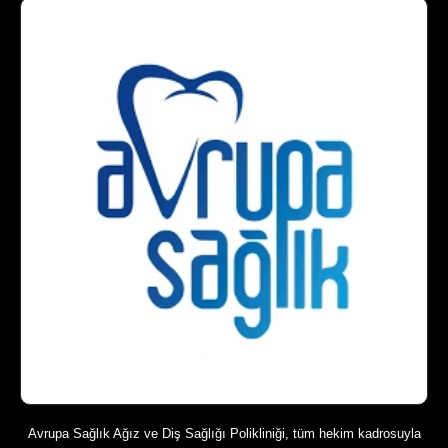
Avrupa Sağlık Ağız ve Diş Sağlığı Polikliniği, tüm hekim kadrosuyla