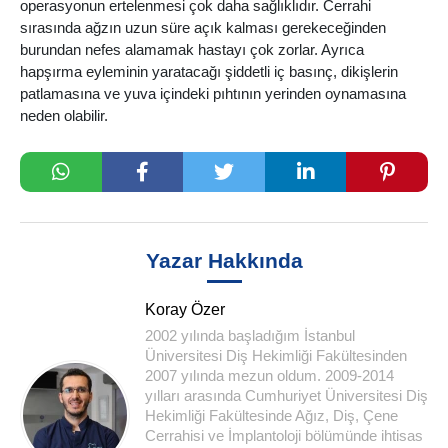
operasyonun ertelenmesi çok daha sağlıklıdır. Cerrahi
sırasında ağzın uzun süre açık kalması gerekeceğinden
burundan nefes alamamak hastayı çok zorlar. Ayrıca
hapşırma eyleminin yaratacağı şiddetli iç basınç, dikişlerin
patlamasına ve yuva içindeki pıhtının yerinden oynamasına
neden olabilir.
Yazar Hakkında
Koray Özer
2002 yılında başladığım İstanbul
Üniversitesi Diş Hekimliği Fakültesinden
2007 yılında mezun oldum. 2009-2014
yılları arasında Cumhuriyet Üniversitesi Diş
Hekimliği Fakültesinde Ağız, Diş, Çene
Cerrahisi ve İmplantoloji bölümünde ihtisas