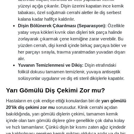
yüzeyi açığa çıkarılır. Dişin üzerini kapatan ince kemik
tabakası, özel soğutmalı cerrahi aletler ile diş serbest
kalana kadar hafifçe kaldırılır.
Dişin Bölünerek Çıkarılması (Separasyon):
Özellikle
yatay veya kökleri kıvrık olan dişleri tek parça halinde
zorlayarak çıkarmak çene kemiğine zarar verebilir. Bu
yüzden cerrah, dişi kendi içinde birkaç parçaya böler ve
her parçayı sırayla, travma yaratmadan yuvadan dışarı
alır.
Yuvanın Temizlenmesi ve Dikiş:
Dişin etrafındaki
folikül dokusu tamamen temizlenir, yuvaya antiseptik
solüsyonlar uygulanır ve diş eti steril dikişlerle kapatılır.
Yarı Gömülü Diş Çekimi Zor mu?
Hastaların en çok endişe ettiği konulardan biri de
yarı gömülü
20'lik diş çekimi zor mu
sorusudur. Klinik cerrahi açıdan
bakıldığında, yarı gömülü dişlerin çekimi, tamamen kemik
içinde olan tam gömülü dişlere göre genellikle çok daha kolay
ve hızlı tamamlanır. Çünkü dişin bir kısmı zaten ağız içindedir
ve kaldırılması gereken kemik miktarı oldukça azdır ya da hiç