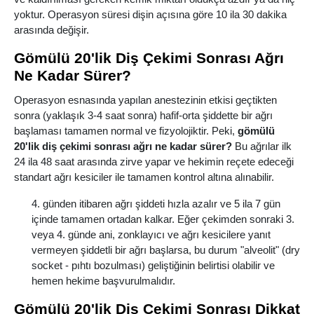
yoktur. Operasyon süresi dişin açısına göre 10 ila 30 dakika
arasında değişir.
Gömülü 20'lik Diş Çekimi Sonrası Ağrı
Ne Kadar Sürer?
Operasyon esnasında yapılan anestezinin etkisi geçtikten
sonra (yaklaşık 3-4 saat sonra) hafif-orta şiddette bir ağrı
başlaması tamamen normal ve fizyolojiktir. Peki,
gömülü
20'lik diş çekimi sonrası ağrı ne kadar sürer?
Bu ağrılar ilk
24 ila 48 saat arasında zirve yapar ve hekimin reçete edeceği
standart ağrı kesiciler ile tamamen kontrol altına alınabilir.
günden itibaren ağrı şiddeti hızla azalır ve 5 ila 7 gün
içinde tamamen ortadan kalkar. Eğer çekimden sonraki 3.
veya 4. günde ani, zonklayıcı ve ağrı kesicilere yanıt
vermeyen şiddetli bir ağrı başlarsa, bu durum "alveolit" (dry
socket - pıhtı bozulması) geliştiğinin belirtisi olabilir ve
hemen hekime başvurulmalıdır.
Gömülü 20'lik Diş Çekimi Sonrası Dikkat