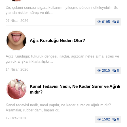
Diş çekimi sonrası sigara kullanımı iyileşme sürecini etkileyebilir. Bu
yazıda riskler, süreç ve dik...
07 Nisan 2026
6195
0
Ağız Kuruluğu Neden Olur?
Ağız Kuruluğu; tükürük dengesi, ilaçlar, ağızdan nefes alma, stres ve
günlük alışkanlıklarla ilişkil...
14 Nisan 2026
2015
0
Kanal Tedavisi Nedir, Ne Kadar Sürer ve Ağrılı
mıdır?
Kanal tedavisi nedir, nasıl yapılır, ne kadar sürer ve ağrılı mıdır?
Aşamalar, rubber dam, başarı or...
12 Ocak 2026
1502
0