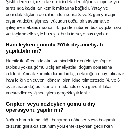
Şişlik derecesi, dişin kemik içindeki derinliğine ve operasyon
sırasında kaldırılan kemik miktarına bağlıdır. Yatay ve
derindeki dişlerin cerrahisinden sonra 2. ve 3. gün yanağın
dışarıya doğru şişmesi vücudun doğal bir savunma ve
iyileşme mekanizmasıdır. 4. günden itibaren buz uygulaması
ve ilaçların etkisiyle bu şişlik hızla inmeye başlayabilir.
Hamileyken gömülü 20'lik diş ameliyatı
yapılabilir mi?
Hamilelik sürecinde akut ve şiddetli bir enfeksiyon/apse
tablosu yoksa gömülü diş ameliyatları doğum sonrasına
ertelenir. Ancak zorunlu durumlarda, jinekoloğun onayı alınarak
hamileliğin en güvenli dönemi olan ikinci trimesterde (4. ve 6.
aylar arasında) acil cerrahi müdahaleler ve güvenli lokal
anesteziler eşliğinde işlem gerçekleştirilebilir.
Gripken veya nezleyken gömülü diş
operasyonu yapılır mı?
Yoğun burun tıkanıklığı, hapşırma nöbetleri veya balgamlı
öksürük gibi akut solunum yolu enfeksiyonları geçirirken