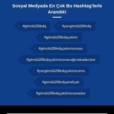
Sosyal Medyada En Çok Bu Hashtag'lerle
Arandık!
#gömülü20likdiş
#yarıgömülü20likdiş
#gömülü20likdişçekimi
#gömülü20likdişçekimisonrası
#gömülü20likdişçekimisonrasıağrınekadarsürer
#yarıgömülü20likdişçekimizormu
#gömülü20likdişameliyatı
#gömülü20likdişçekilmezseneolur