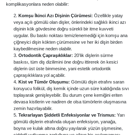
komplikasyonlara neden olabilir:
Komşu İkinci Azı Dişinin Çürümesi:
Özellikle yatay
veya açılı gömülü olan dişler, önlerindeki sağlıklı ikinci azı
dişinin kök gövdesine doğru sürekli bir itme kuvveti
uygular. Bu baskı noktası temizlenemediği için komşu ana
çiğneyici dişin kökten çürümesine ve her iki dişin birden
kaybedilmesine neden olabilir.
Ortodontik Çapraşıklıklar:
20'lik dişlerin sürme
baskısı, tüm diş dizilimini öne doğru ittirerek ön kesici
dişlerin üst üste binmesine, yani estetik ortodontik
çapraşıklıklara yol açabilir.
Kist ve Tümör Oluşumu:
Gömülü dişin etrafını saran
koruyucu folikül, diş kemik içinde uzun süre kaldığında sıvı
toplayarak genişleyebilir. Bu durum çene kemiğini eriten
devasa kistlerin ve nadiren de olsa tümörlerin oluşmasına
zemin hazırlayabilir.
Tekrarlayan Şiddetli Enfeksiyonlar ve Trismus:
Yarı
gömülü dişlerin etrafında oluşan enfeksiyon, yanağa,
boyna ve kulak altına doğru yayılarak yüzün şişmesine,
şiddetli yutkunma zorluğuna ve ağzın hiç açılamaması