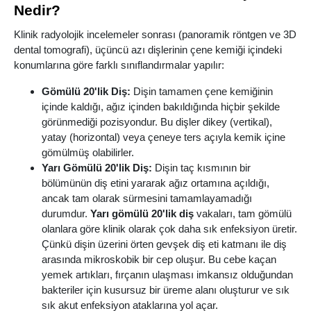
Nedir?
Klinik radyolojik incelemeler sonrası (panoramik röntgen ve 3D
dental tomografi), üçüncü azı dişlerinin çene kemiği içindeki
konumlarına göre farklı sınıflandırmalar yapılır:
Gömülü 20'lik Diş:
Dişin tamamen çene kemiğinin
içinde kaldığı, ağız içinden bakıldığında hiçbir şekilde
görünmediği pozisyondur. Bu dişler dikey (vertikal),
yatay (horizontal) veya çeneye ters açıyla kemik içine
gömülmüş olabilirler.
Yarı Gömülü 20'lik Diş:
Dişin taç kısmının bir
bölümünün diş etini yararak ağız ortamına açıldığı,
ancak tam olarak sürmesini tamamlayamadığı
durumdur.
Yarı gömülü 20'lik diş
vakaları, tam gömülü
olanlara göre klinik olarak çok daha sık enfeksiyon üretir.
Çünkü dişin üzerini örten gevşek diş eti katmanı ile diş
arasında mikroskobik bir cep oluşur. Bu cebe kaçan
yemek artıkları, fırçanın ulaşması imkansız olduğundan
bakteriler için kusursuz bir üreme alanı oluşturur ve sık
sık akut enfeksiyon ataklarına yol açar.