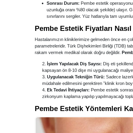
Sonrası Durum:
Pembe estetik operasyonunun
uzunluğa oranı %80 olacak şekilde) ulaşır. Gü
sınırlarını sergiler. Yüz hatlarıyla tam uyumlu,
Pembe Estetik Fiyatları Nasıl 
Hastalarımızın kliniklerimize gelmeden önce en çok
parametreleridir. Türk Dişhekimleri Birliği (TDB) tab
rakam vermek medikal olarak doğru değildir.
Pembe
İşlem Yapılacak Diş Sayısı:
Diş eti şekillen
kapsayan ön 8-10 dişe mi uygulanacağı maliyeti 
Uygulanacak Tekniğin Türü:
Sadece lazerl
müdahale edilmesini gerektiren "klinik kron boy
Ek Tedavi İhtiyaçları:
Pembe estetik sonrası
zirkonyum kaplama yapılıp yapılmayacağı toplam
Pembe Estetik Yöntemleri Kar