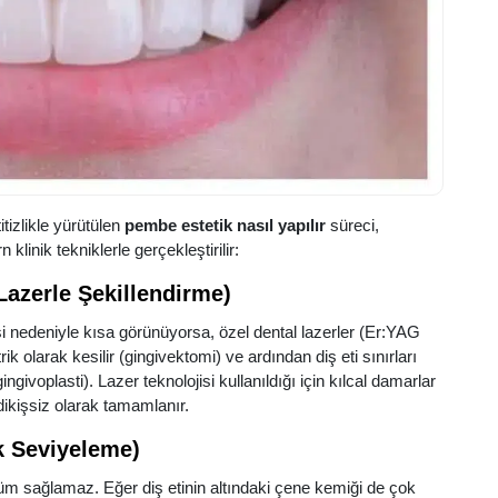
itizlikle yürütülen
pembe estetik nasıl yapılır
süreci,
linik tekniklerle gerçekleştirilir:
Lazerle Şekillendirme)
si nedeniyle kısa görünüyorsa, özel dental lazerler (Er:YAG
k olarak kesilir (gingivektomi) ve ardından diş eti sınırları
gingivoplasti). Lazer teknolojisi kullanıldığı için kılcal damarlar
kişsiz olarak tamamlanır.
k Seviyeleme)
üm sağlamaz. Eğer diş etinin altındaki çene kemiği de çok