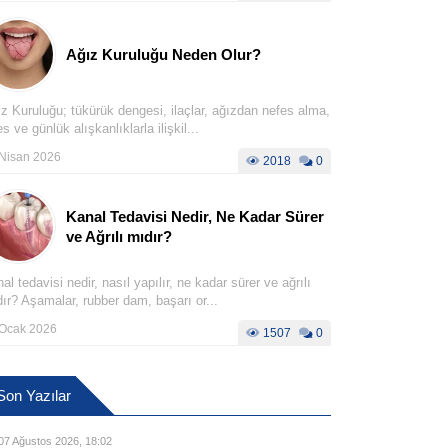
Ağız Kuruluğu Neden Olur?
z Kuruluğu; tükürük dengesi, ilaçlar, ağızdan nefes alma,
es ve günlük alışkanlıklarla ilişkil...
Nisan 2026
2018
0
Kanal Tedavisi Nedir, Ne Kadar Sürer
ve Ağrılı mıdır?
al tedavisi nedir, nasıl yapılır, ne kadar sürer ve ağrılı
ır? Aşamalar, rubber dam, başarı or...
Ocak 2026
1507
0
Son Yazılar
07 Ağustos 2026, 18:02