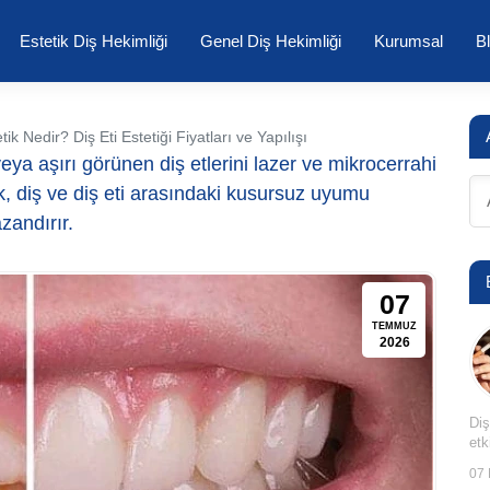
Estetik Diş Hekimliği
Genel Diş Hekimliği
Kurumsal
B
k Nedir? Diş Eti Estetiği Fiyatları ve Yapılışı
eya aşırı görünen diş etlerini lazer ve mikrocerrahi
k, diş ve diş eti arasındaki kusursuz uyumu
zandırır.
07
TEMMUZ
2026
Diş
etk
07 