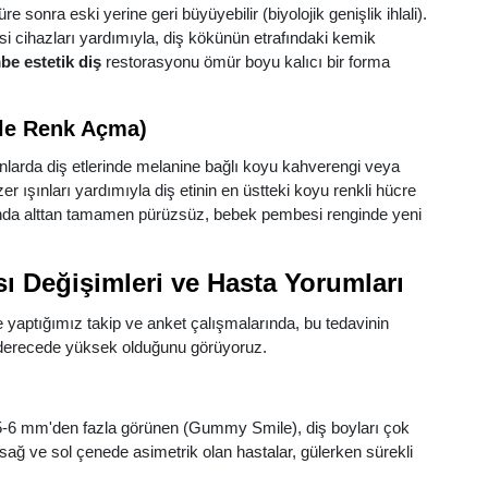
 sonra eski yerine geri büyüyebilir (biyolojik genişlik ihlali).
si cihazları yardımıyla, diş kökünün etrafındaki kemik
e estetik diş
restorasyonu ömür boyu kalıcı bir forma
rle Renk Açma)
anlarda diş etlerinde melanine bağlı koyu kahverengi veya
r ışınları yardımıyla diş etinin en üstteki koyu renkli hücre
sında alttan tamamen pürüzsüz, bebek pembesi renginde yeni
ı Değişimleri ve Hasta Yorumları
 yaptığımız takip ve anket çalışmalarında, bu tedavinin
z derecede yüksek olduğunu görüyoruz.
5-6 mm'den fazla görünen (Gummy Smile), diş boyları çok
ı sağ ve sol çenede asimetrik olan hastalar, gülerken sürekli