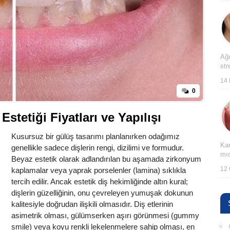
Ağı
str
14 
0
stetiği Fiyatları ve Yapılışı
Kusursuz bir gülüş tasarımı planlanırken odağımız
Kan
genellikle sadece dişlerin rengi, dizilimi ve formudur.
mıd
Beyaz estetik olarak adlandırılan bu aşamada zirkonyum
12 
kaplamalar veya yaprak porselenler (lamina) sıklıkla
tercih edilir. Ancak estetik diş hekimliğinde altın kural;
dişlerin güzelliğinin, onu çevreleyen yumuşak dokunun
kalitesiyle doğrudan ilişkili olmasıdır. Diş etlerinin
asimetrik olması, gülümserken aşırı görünmesi (gummy
smile) veya koyu renkli lekelenmelere sahip olması, en