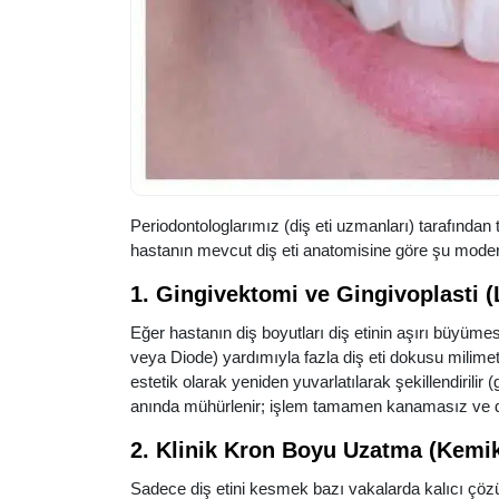
Periodontologlarımız (diş eti uzmanları) tarafından t
hastanın mevcut diş eti anatomisine göre şu modern k
1. Gingivektomi ve Gingivoplasti (
Eğer hastanın diş boyutları diş etinin aşırı büyüme
veya Diode) yardımıyla fazla diş eti dokusu milimetri
estetik olarak yeniden yuvarlatılarak şekillendirilir (
anında mühürlenir; işlem tamamen kanamasız ve di
2. Klinik Kron Boyu Uzatma (Kemi
Sadece diş etini kesmek bazı vakalarda kalıcı çöz