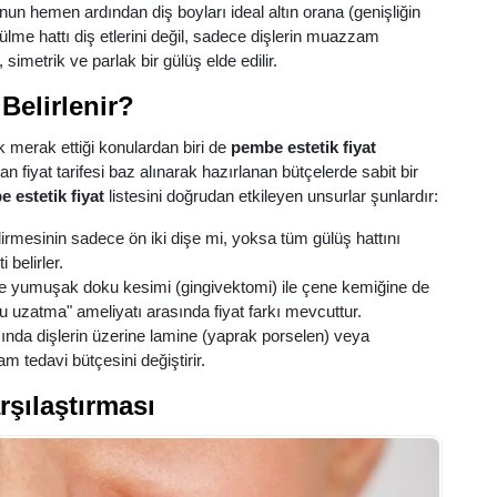
 hemen ardından diş boyları ideal altın orana (genişliğin
lme hattı diş etlerini değil, sadece dişlerin muazzam
 simetrik ve parlak bir gülüş elde edilir.
Belirlenir?
 merak ettiği konulardan biri de
pembe estetik fiyat
an fiyat tarifesi baz alınarak hazırlanan bütçelerde sabit bir
 estetik fiyat
listesini doğrudan etkileyen unsurlar şunlardır:
dirmesinin sadece ön iki dişe mi, yoksa tüm gülüş hattını
belirler.
e yumuşak doku kesimi (gingivektomi) ile çene kemiğine de
u uzatma" ameliyatı arasında fiyat farkı mevcuttur.
nda dişlerin üzerine lamine (yaprak porselen) veya
 tedavi bütçesini değiştirir.
şılaştırması