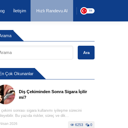
log
İletişim
Hızlı Randevu Al
TR
Arama
Ara
En Çok Okunanlar
Diş Çekiminden Sonra Sigara İçilir
mi?
 çekimi sonrası sigara kullanımı iyileşme sürecini
ileyebilir. Bu yazıda riskler, süreç ve dik...
Nisan 2026
6253
0