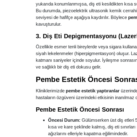
yukarıda konumlanmışsa, diş eti kesildikten kısa süre
Bu durumda, piezoelektrik ultrasonik kemik cerrahi
seviyesi de hafifçe aşağıya kaydırılır. Böylece
pemb
kavuşturulur.
3. Diş Eti Depigmentasyonu (Laze
Özellikle esmer tenli bireylerde veya sigara kullan
siyah lekelenmeler (hiperpigmentasyon) oluşur. Laze
katmanı saniyeler içinde soyulur. İyileşme sonra
ve sağlıklı bir diş eti dokusu gelir.
Pembe Estetik Öncesi Sonras
Kliniklerimizde
pembe estetik yaptıranlar
üzerinde
hastaların özgüveni üzerindeki etkisinin inanılma
Pembe Estetik Öncesi Sonrası
Öncesi Durum:
Gülümserken üst diş etleri 
kısa ve kare şeklinde kalmış, diş eti sınırlar
ağızlarını elleriyle kapatma eğilimindedir.