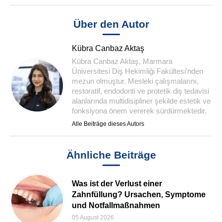
Über den Autor
Kübra Canbaz Aktaş
Kübra Canbaz Aktaş, Marmara
Üniversitesi Diş Hekimliği Fakültesi’nden
mezun olmuştur. Mesleki çalışmalarını,
restoratif, endodonti ve protetik diş tedavisi
alanlarında multidisipliner şekilde estetik ve
fonksiyona önem vererek sürdürmektedir.
Alle Beiträge dieses Autors
Ähnliche Beiträge
Was ist der Verlust einer
Zahnfüllung? Ursachen, Symptome
und Notfallmaßnahmen
05 August 2026