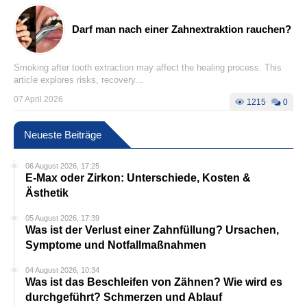
Darf man nach einer Zahnextraktion rauchen?
Smoking after tooth extraction may affect the healing process. This
article explores risks, recovery...
07 April 2026
1215
0
Neueste Beiträge
06 August 2026, 17:25
E-Max oder Zirkon: Unterschiede, Kosten &
Ästhetik
05 August 2026, 17:39
Was ist der Verlust einer Zahnfüllung? Ursachen,
Symptome und Notfallmaßnahmen
04 August 2026, 10:34
Was ist das Beschleifen von Zähnen? Wie wird es
durchgeführt? Schmerzen und Ablauf