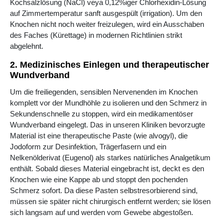
Kochsalzlösung (NaCl) veya 0,12%iger Chlorhexidin-Lösung
auf Zimmertemperatur sanft ausgespült (irrigation). Um den
Knochen nicht noch weiter freizulegen, wird ein Ausschaben
des Faches (Kürettage) in modernen Richtlinien strikt
abgelehnt.
2. Medizinisches Einlegen und therapeutischer
Wundverband
Um die freiliegenden, sensiblen Nervenenden im Knochen
komplett vor der Mundhöhle zu isolieren und den Schmerz in
Sekundenschnelle zu stoppen, wird ein medikamentöser
Wundverband eingelegt. Das in unseren Kliniken bevorzugte
Material ist eine therapeutische Paste (wie alvogyl), die
Jodoform zur Desinfektion, Trägerfasern und ein
Nelkenölderivat (Eugenol) als starkes natürliches Analgetikum
enthält. Sobald dieses Material eingebracht ist, deckt es den
Knochen wie eine Kappe ab und stoppt den pochenden
Schmerz sofort. Da diese Pasten selbstresorbierend sind,
müssen sie später nicht chirurgisch entfernt werden; sie lösen
sich langsam auf und werden vom Gewebe abgestoßen.