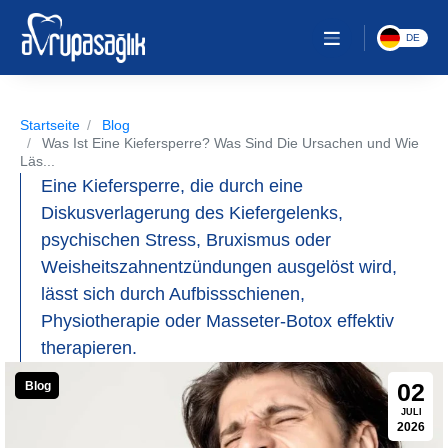
DE
Startseite
Blog
Was Ist Eine Kiefersperre? Was Sind Die Ursachen und Wie
Läs...
Eine Kiefersperre, die durch eine
Diskusverlagerung des Kiefergelenks,
psychischen Stress, Bruxismus oder
Weisheitszahnentzündungen ausgelöst wird,
lässt sich durch Aufbissschienen,
Physiotherapie oder Masseter-Botox effektiv
therapieren.
02
Blog
JULI
2026