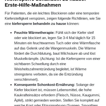
Erste-Hilfe-Maßnahmen
Für Patienten, die ein leichtes Blockieren oder eine temporäre
Kiefersteifigkeit verspüren, zeigen folgende Richtlinien, wie Sie
eine
kiefersperre behandeln zu hause
können:
Feuchte Wärmetherapie:
Fühlt sich der Kiefer steif
oder wie blockiert an, legen Sie 3-4 Mal täglich für 15
Minuten ein feuchtwarmes Tuch oder eine Wärmflasche
auf das Gelenk und die Wangenmuskeln. Die Wärme
fördert die Durchblutung, baut Milchsäure ab und löst
Muskelkrämpfe. (Achtung: Ist die Kiefersperre von einer
sichtbaren Schwellung durch eine
Weisheitszahnentzündung begleitet, ist Wärme
strengstens verboten, da sie die Entzündung
verschlimmert).
Konsequente Schonkost-Ernährung:
Solange der
Kiefer blockiert ist, müssen Lebensmittel, die hohe
Kaukrafteinsätze erfordern (Fleisch, Nüsse, Kaugummi,
Äpfel), strikt gemieden werden. Stellen Sie komplett auf
weiche Kost oder Flüssignahrung (Suppen, Smoothies,