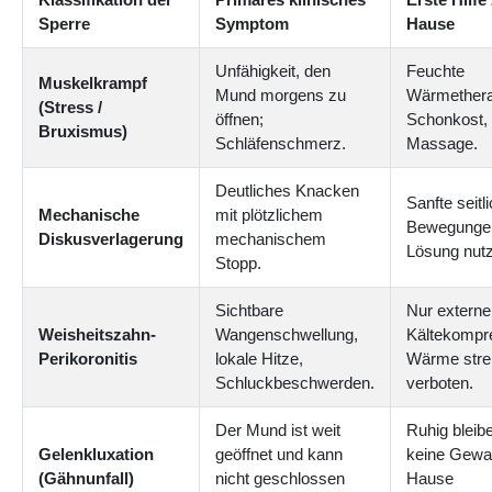
Sperre
Symptom
Hause
Unfähigkeit, den
Feuchte
Muskelkrampf
Mund morgens zu
Wärmethera
(Stress /
öffnen;
Schonkost,
Bruxismus)
Schläfenschmerz.
Massage.
Deutliches Knacken
Sanfte seitl
Mechanische
mit plötzlichem
Bewegunge
Diskusverlagerung
mechanischem
Lösung nut
Stopp.
Sichtbare
Nur externe
Weisheitszahn-
Wangenschwellung,
Kältekompr
Perikoronitis
lokale Hitze,
Wärme stre
Schluckbeschwerden.
verboten.
Der Mund ist weit
Ruhig bleib
Gelenkluxation
geöffnet und kann
keine Gewal
(Gähnunfall)
nicht geschlossen
Hause