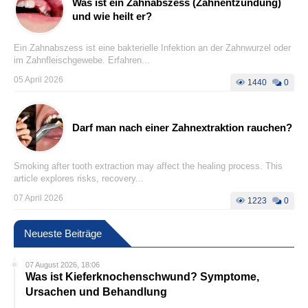
Was ist ein Zahnabszess (Zahnentzündung)
und wie heilt er?
Ein Zahnabszess ist eine bakterielle Infektion an der Zahnwurzel oder
im Zahnfleischgewebe. Erfahren...
05 April 2026
1440
0
Darf man nach einer Zahnextraktion rauchen?
Smoking after tooth extraction may affect the healing process. This
article explores risks, recovery...
07 April 2026
1223
0
Neueste Beiträge
07 August 2026, 18:06
Was ist Kieferknochenschwund? Symptome,
Ursachen und Behandlung