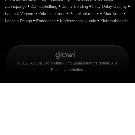
•
•
•
•
Zahnspange
Zahnaufhellung
Dental Bonding
Inlay Onlay Overlay
•
•
•
•
Laminat Veneers
Zirkoniumkrone
Porzellankrone
E Max Krone
•
•
•
Lächeln Design
Endodontie
Kinderzahnheilkunde
Kieferorthopädie
© 2026 Avrupa Sağlık Mund- und Zahngesundheitsklinik. Alle
Rechte vorbehalten.