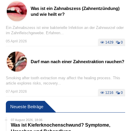
Was ist ein Zahnabszess (Zahnentzündung)
und wie heilt er?
Ein Zahnabszess ist eine bakterielle Infektion an der Zahnwurzel oder
im Zahnfleischgewebe. Erfahren...
05 April 2026
1429
0
Darf man nach einer Zahnextraktion rauchen?
Smoking after tooth extraction may affect the healing process. This
article explores risks, recovery...
07 April 2026
1216
0
Neueste Beiträge
07 August 2026, 18:06
Was ist Kieferknochenschwund? Symptome,