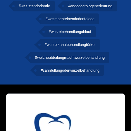
#wasistendodontie
#endodontologebedeutung
#wasmachteinendodontologe
#wurzelbehandlungablauf
#wurzelkanalbehandlungtürkei
#welcheabteilungmachtwurzelbehandlung
#zahnfüllungoderwurzelbehandlung