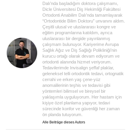
Dalı’nda başladığım doktora çalışmamı,
Dicle Üniversitesi Diş Hekimliği Fakültesi
Ortodonti Anabilim Dalı’nda tamamlayarak
“Ortodontide Bilim Doktoru” unvanını aldım.
Çeşitli ulusal ve uluslararası kongre ve
eğitim programlarına katıldım, ayrıca
uluslararası bir dergide yayınlanmış
çalışmam bulunuyor. Kariyerime Avrupa
Sağlık Ağız ve Diş Sağlığı Polikliniği’nin
kurucu ortağı olarak devam ediyorum ve
ortodonti alanında hizmet veriyorum.
Tedavilerimde Invisalign şeffaf plaklar,
geleneksel telli ortodontik tedavi, ortognatik
cerrahi ve erken yaş çene-yüz
anomalilerinin teşhis ve tedavisi gibi
yöntemleri bilimsel ve bireysel bir
yaklaşımla uyguluyorum. Her hastam için
kişiye özel planlama yapıyor, tedavi
sürecinde konfor ve güvenliği her zaman
ön planda tutuyorum.
Alle Beiträge dieses Autors