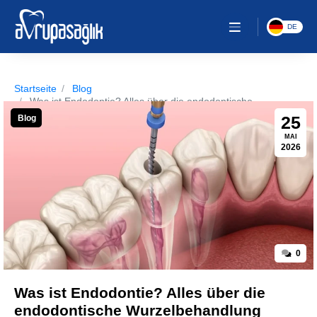
DE
Startseite
Blog
Was ist Endodontie? Alles über die endodontische
Wurzelbehan...
25
Blog
MAI
2026
0
Was ist Endodontie? Alles über die
endodontische Wurzelbehandlung